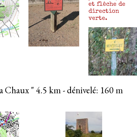
et flêche de
direction
verte.
 Chaux " 4.5 km - dénivelé: 160 m